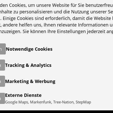
den Cookies, um unsere Website für Sie benutzerfreu
Inhalte zu personalisieren und die Nutzung unserer Se
. Einige Cookies sind erforderlich, damit die Website 
t, andere helfen uns, Ihnen relevante Informationen 
zuzeigen. Sie können Ihre Einstellungen jederzeit an
1 / 7
n
Notwendige Cookies
n
Tracking & Analytics
erest Höhenwege und Island Pe
n
Marketing & Werbung
im Oktober 2009
Externe Dienste
n
Google Maps, Markenfunk, Tree-Nation, StepMap