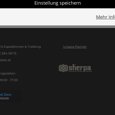
Einstellung speichern
Mehr In
S Expeditionen & Trekking
Unsere Partner
2 284 561 15
kies.at
ngszeiten:
09:00 - 17:00