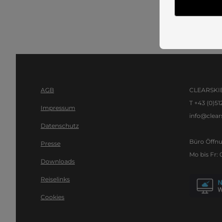
AGB
CLEARSKIE
T +43 (0)51
Impressum
info@clears
Datenschutz
Büro Öffnu
Presse
Mo bis Fr: 
Downloads
Reiselinks
Cookies