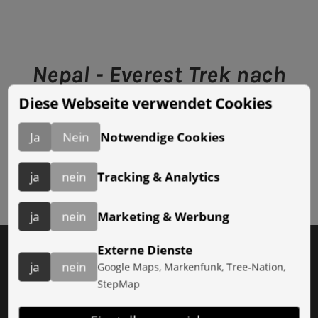
Nepal - Everest Trek nach
Gokyo
Diese Webseite verwendet Cookies
im Herbst 2010
Ja
Nein
Notwendige Cookies
ja
nein
Tracking & Analytics
ja
nein
Marketing & Werbung
AGB
Externe Dienste
Impressum
ja
nein
Google Maps, Markenfunk, Tree-Nation,
StepMap
Datenschutz
Presse