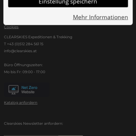
Einstellung speichern
Downloads
Mehr Informationen
Reiselinks
Cookies
CLEARSKIES Expeditionen & Trekking
T +43 (0)512 284 561 15
info@clearskies.at
Büro Öffnungszeiten:
Mo bis Fr: 09:00 - 17:00
Katalog anfordern
Clearskies Newsletter anfordern: