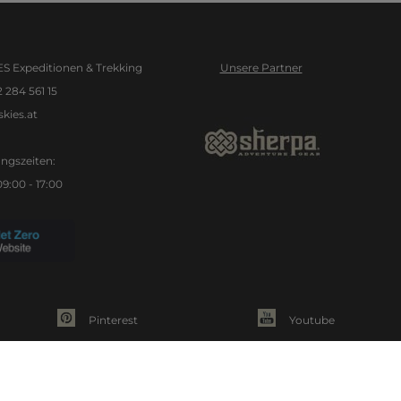
S Expeditionen & Trekking
Unsere Partner
2 284 561 15
kies.at
ngszeiten:
09:00 - 17:00
Pinterest
Youtube