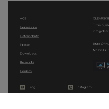
AGB
CLEARSKIE
T +43 (0)51
Impressum
info@clears
Datenschutz
Büro Öffnu
Presse
Mo bis Fr: 
Downloads
Reiselinks
Cookies
Blog
Instagram