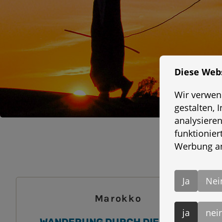
Diese Web
Wir verwen
gestalten, 
analysieren
funktionier
Werbung an
Ja
Nei
Marokko
ja
nei