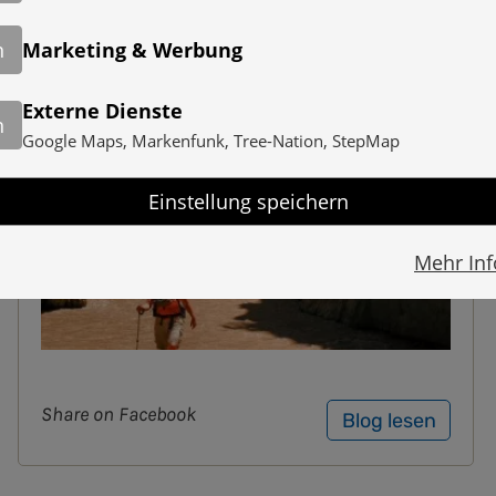
ÜBERSCHREITUNG DES HOHEN
ATLAS
n
Marketing & Werbung
IM JUNI 2009
Externe Dienste
n
Google Maps, Markenfunk, Tree-Nation, StepMap
Einstellung speichern
Mehr In
Share on Facebook
Blog lesen