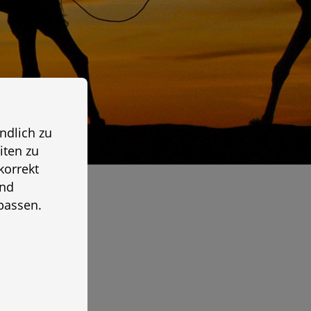
ndlich zu
iten zu
korrekt
und
passen.