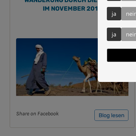
WANDERUNG DURCH DIE WÜSTE
IM NOVEMBER 2014
ja
nei
ja
nei
Share on Facebook
Blog lesen