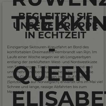
BEGLEITEN SIE
TREKKI
UNSERE GRUPPE
IN ECHTZEIT
-
Einzigartige Skitouren-Kreuzfahrt an Bord des
komfortablen Dreimasters Rembrandt van Rijn. Im
Laufe einer Woche segeln wir ab Longyearbyen
entlang der zerklüfteten West- und Nordwestküste
QUEEN
von Spitzbergen. Täglich gehen wir an Land und
unternehmen abenteuerreiche Skitouren auf die
weiten Gipfel der arktischen Insel. Auf Svalbard
(Spitzbergen auf Norwegisch) erwartet uns im Mai viel
Schnee und lange, rassige Abfahrten bis zum
ELISAB
Merresufer.