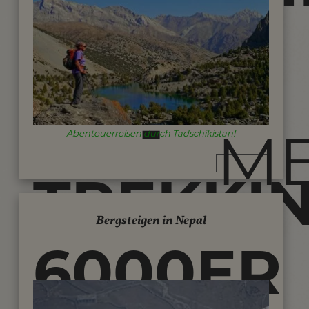
REISEN
-
M
Abenteuerreisen durch Tadschikistan!
TREKKI
Bergsteigen in Nepal
6000ER
UND