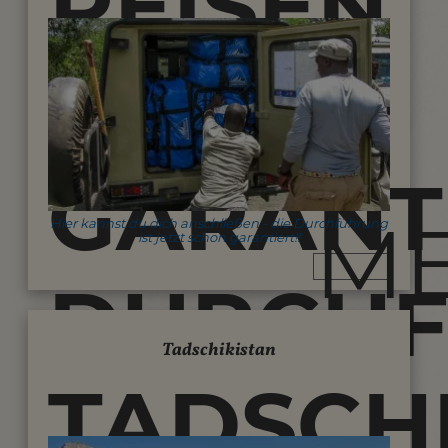
REISEN
MIT
GARANT
M
Hier kannst du dich anschließen - die Durchführung
ist jetzt schon garantiert!!
DURCH
Tadschikistan
TADSCH