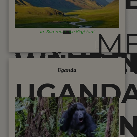
-
UND
M
Im Sommer nach Kirgistan!
WANDE
WÜSTE
Uganda
UGAND
UND
TREKKI
TREKKI