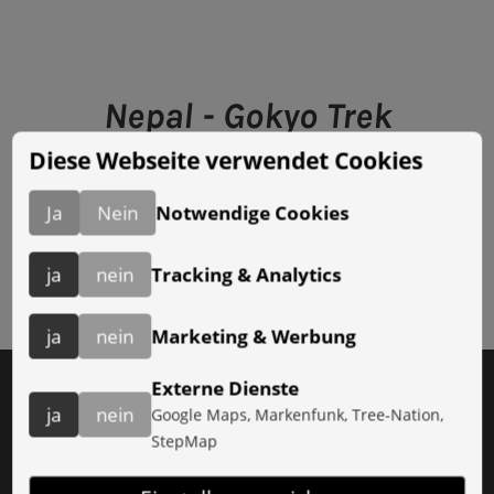
Nepal - Gokyo Trek
im Oktober 2011
Diese Webseite verwendet Cookies
Ja
Nein
Notwendige Cookies
ja
nein
Tracking & Analytics
ja
nein
Marketing & Werbung
AGB
Externe Dienste
Impressum
ja
nein
Google Maps, Markenfunk, Tree-Nation,
StepMap
Datenschutz
Presse