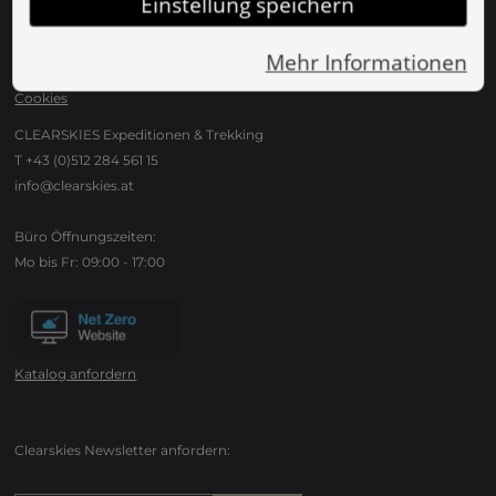
Einstellung speichern
Downloads
Mehr Informationen
Reiselinks
Cookies
CLEARSKIES Expeditionen & Trekking
T +43 (0)512 284 561 15
info@clearskies.at
Büro Öffnungszeiten:
Mo bis Fr: 09:00 - 17:00
Katalog anfordern
Clearskies Newsletter anfordern: