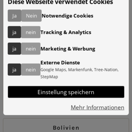
Diese Webseite verwendet Cookies
TREKKINGREISE IM SÜDEN VON
KIRGISTAN JULI'25
Ja
Nein
Notwendige Cookies
ja
nein
Tracking & Analytics
ja
nein
Marketing & Werbung
Externe Dienste
ja
nein
Google Maps, Markenfunk, Tree-Nation,
StepMap
Einstellung speichern
Blog lesen
Share on Facebook
Mehr Informationen
Bolivien