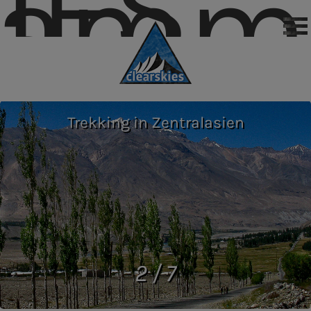
IES
gramm
Trekking in Zentralasien
2 / 7