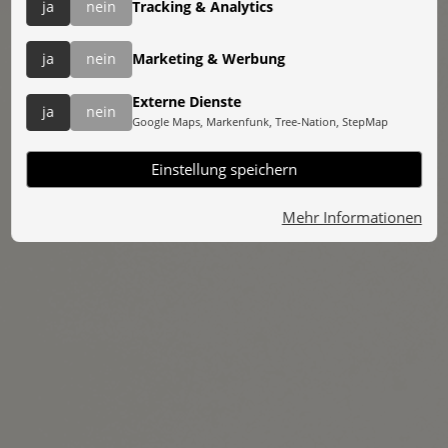
ja
nein
Tracking & Analytics
ja
nein
Marketing & Werbung
Teilnehmeranzahl:
1
Externe Dienste
ja
nein
Google Maps, Markenfunk, Tree-Nation, StepMap
weiter
Einstellung speichern
Mehr Informationen