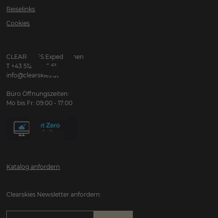
Reiselinks
GRO
Cookies
CLEARSKIES Expeditionen & Trekking
T +43 512 28 45 61
info@clearskies.at
Büro Öffnungszeiten:
ERLE
Mo bis Fr: 09:00 - 17:00
Katalog anfordern
Clearskies Newsletter anfordern: