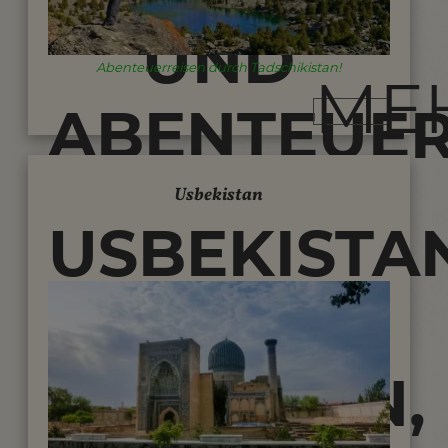
UND
Abenteuerreisen durch Tadschikistan!
ME
ABENTEUE
IM
Usbekistan
USBEKISTA
HOHEN
-
PAMIR
WANDERN,