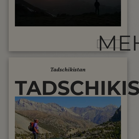
KUNDEN...
ME
Tadschikistan
TADSCHIKI
REISEN -
TREKKING