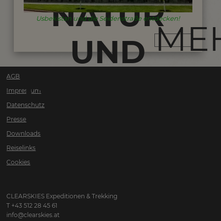
NATUR
Usbekistan und die Seidenstraße entdecken!
ME
UND
ISLAMISCH
AGB
Impressum
Datenschutz
KULTUR
Presse
Downloads
Reiselinks
Cookies
CLEARSKIES Expeditionen & Trekking
T +43 512 28 45 61
info@clearskies.at