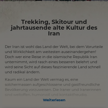
Trekking, Skitour und
jahrtausende alte Kultur des
Iran
Der Iran ist wohl das Land der Welt, bei dem Vorurteile
und Wirklichkeit am weitesten auseinandergehen!
Doch wer eine Reise in die islamische Republik Iran
unternimmt, wird rasch eines besseren belehrt und
wird seine Sicht auf dieses faszinierende Land schnell
und radikal ändern.
Kaum ein Land der Welt vermag es, eine
solchermassen aufgeschlossene und gastfreundliche
Bevölkerung vorzuweisen. Die Iraner und Iranerinnen
sind weltoffen, humorvoll und kontaktfreudig.
Weiterlesen
Natürlich punktet der Iran auch mit vielen
landschaftlichen Höhepunkten. Immerhin ist der Iran