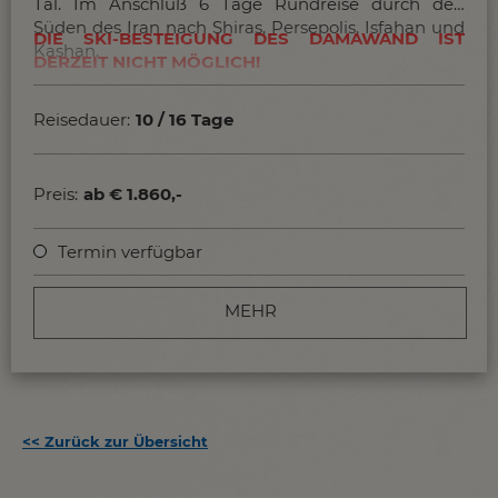
Tal. Im Anschluß 6 Tage Rundreise durch den
Süden des Iran nach Shiras, Persepolis, Isfahan und
DIE SKI-BESTEIGUNG DES DAMAWAND IST
Kashan.
DERZEIT NICHT MÖGLICH!
Weitere allgemeine Infos und Tipps zum Iran...
Reisedauer:
10 / 16 Tage
Preis:
ab € 1.860,-
Termin verfügbar
MEHR
<<
Zurück zur Übersicht