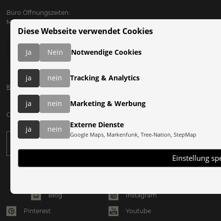
Büro Öffnungszeiten:
Mo bis Fr: 09:00 - 17:00
Diese Webseite verwendet Cookies
Ja
Nein
Notwendige Cookies
ja
nein
Tracking & Analytics
Katalog anfordern
ja
nein
Marketing & Werbung
Clearskies Newsletter anfordern:
Externe Dienste
ja
nein
Google Maps, Markenfunk, Tree-Nation, StepMap
Einstellung sp
Instagram
Blog
Pinterest
Youtube