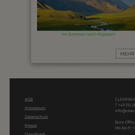
Im Sommer nach Kirgistan!
MEHR
AGB
CLEARSKIE
T +43 512 2
Impressum
info@clears
Datenschutz
Büro Öffnu
Presse
Mo bis Fr: 
Downloads