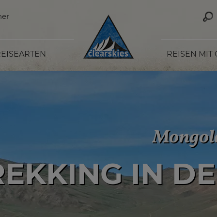
ner
EISEARTEN
REISEN MIT
Mongol
Mongol
REKKING IN D