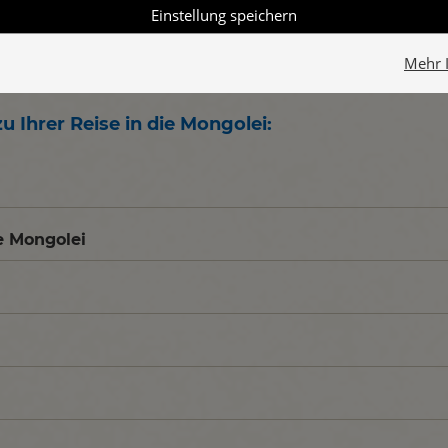
Einstellung speichern
Mehr 
 Ihrer Reise in die Mongolei
:
ie Mongolei