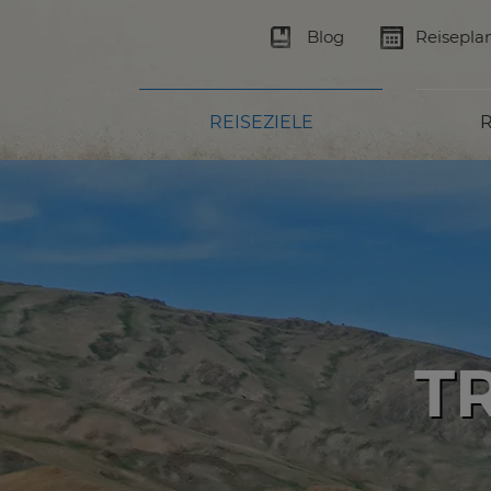
Blog
Reisepla
REISEZIELE
R
T