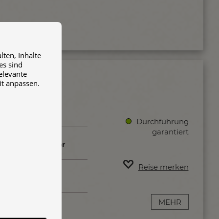
ten, Inhalte
es sind
relevante
it anpassen.
RKHAN
 Tage
Durchführung
garantiert
6 - 12 Teilnehmer
Reise merken
MEHR