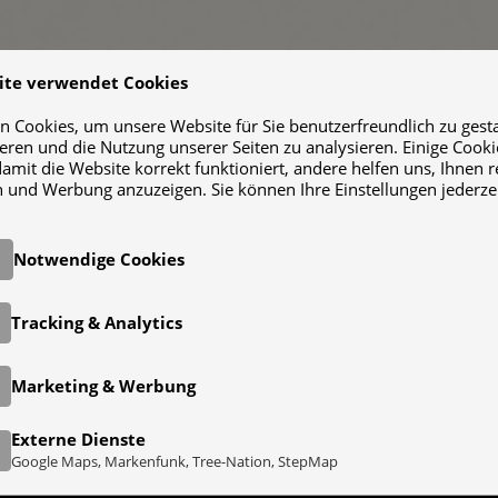
ite verwendet Cookies
 Cookies, um unsere Website für Sie benutzerfreundlich zu gestal
ieren und die Nutzung unserer Seiten zu analysieren. Einige Cooki
damit die Website korrekt funktioniert, andere helfen uns, Ihnen 
 und Werbung anzuzeigen. Sie können Ihre Einstellungen jederze
KING ZUM HEILIGEN BERG MUNKH KHAI
, Naturerlebnis und Nomadenkultur
Reisedauer:
19
Notwendige Cookies
ngolei
reiches Trekking im abgelegenen
Tracking & Analytics
Gruppengröße:
der Mongolei. Mit Kamelkarawane
reifen wir den Munkh Khairkhan
ark im Land des Dschingis Khan.
Marketing & Werbung
Preis:
€ 3.140,-
Externe Dienste
Google Maps, Markenfunk, Tree-Nation, StepMap