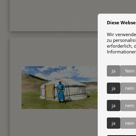
Diese Webse
Wir verwenden
zu personalis
erforderlich, 
Informationen
TREK
Trekking
Ja
Nein
in der Mo
Erlebnis
ja
nein
Westen 
durchst
Nationalp
ja
nein
ja
nein