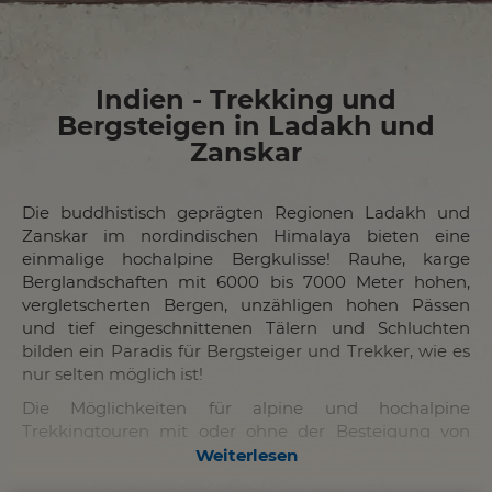
Indien - Trekking und
Bergsteigen in Ladakh und
Zanskar
Die buddhistisch geprägten Regionen Ladakh und
Zanskar im nordindischen Himalaya bieten eine
einmalige hochalpine Bergkulisse! Rauhe, karge
Berglandschaften mit 6000 bis 7000 Meter hohen,
vergletscherten Bergen, unzähligen hohen Pässen
und tief eingeschnittenen Tälern und Schluchten
bilden ein Paradis für Bergsteiger und Trekker, wie es
nur selten möglich ist!
Die Möglichkeiten für alpine und hochalpine
Trekkingtouren mit oder ohne der Besteigung von
über 6000 Meter hohen Gipfeln sind hier sicher
Weiterlesen
unerschöpflich. Gepaart mit der unverfälschten