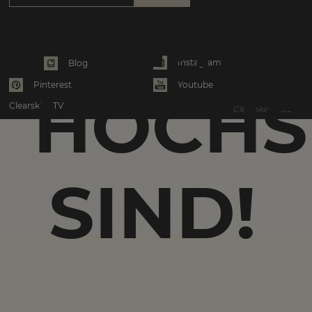
AM
Instagram
Blog
Pinterest
Youtube
HÖCHS
Clearskies TV
Clearskies 2026
SIND!