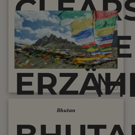
CLEAR
KUNDE
M
ERZÄHL
Bhutan