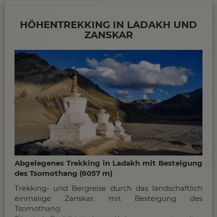
buddhistischen Religion und traditionellen
Lebensweise der gastfreundlichen Ladakhis sind
HÖHENTREKKING IN LADAKH UND
Reisen in Nordindien ein unvergessliches Erlebnis!
ZANSKAR
Allgemeine Infos und Tipps zu unseren Reisen in
Ladakh
Abgelegenes Trekking in Ladakh mit Besteigung
des Tsomothang (6057 m)
Trekking- und Bergreise durch das landschaftlich
einmalige Zanskar, mit Besteigung des
Tsomothang.