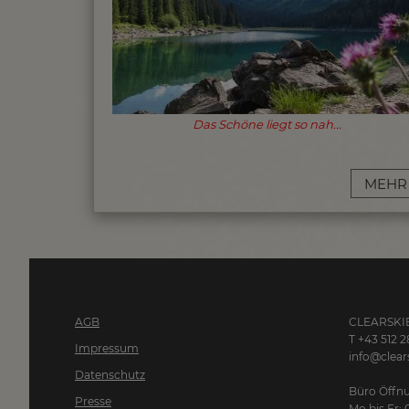
Das Schöne liegt so nah...
MEHR
AGB
CLEARSKIE
T +43 512 2
Impressum
info@clears
Datenschutz
Büro Öffnu
Presse
Mo bis Fr: 