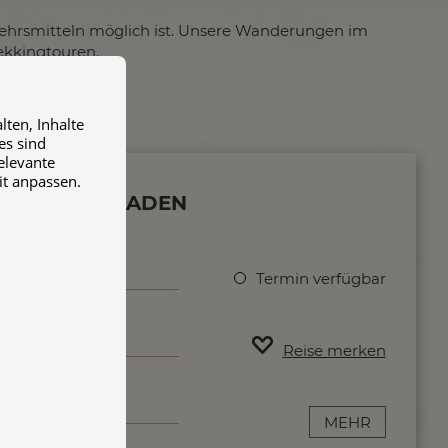
rkehrsmitteln möglich ist. Unsere Wanderungen im
ekkingtouren.
ten, Inhalte
es sind
relevante
it anpassen.
 BERCHTESGADEN
Tage
Termin verfügbar
Auf Anfrage
Reise merken
age
MEHR