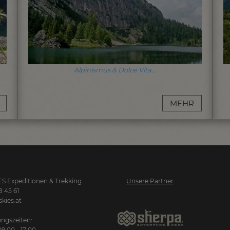
Alpinismus & Dolce Vita...
MEHR
S Expeditionen & Trekking
Unsere Partner
8 45 61
kies.at
ngszeiten:
09:00 - 17:00