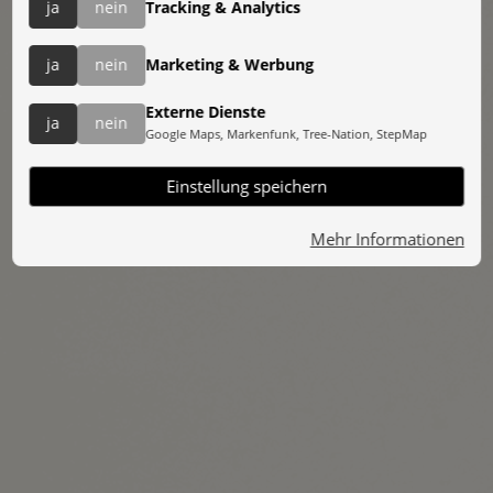
Teilnehmeranzahl:
ja
nein
Tracking & Analytics
1
ja
nein
Marketing & Werbung
Externe Dienste
weiter
ja
nein
Google Maps, Markenfunk, Tree-Nation, StepMap
Einstellung speichern
Mehr Informationen