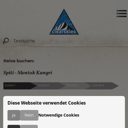
Reise buchen:
Spiti - Mentok Kangri
Schritt 1
Schritt 2
Schritt 3
Schritt 4
Wunschtermin
:
Diese Webseite verwendet Cookies
17.08. - 05.09.2026
Ja
Nein
Notwendige Cookies
Termin verfügbar