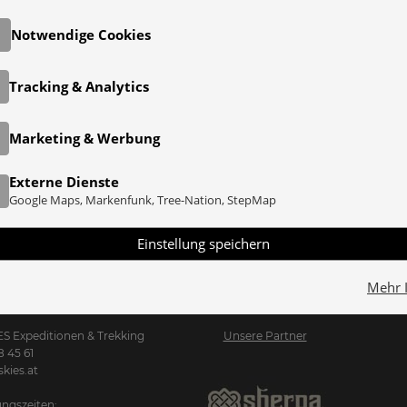
Notwendige Cookies
Tracking & Analytics
Marketing & Werbung
Externe Dienste
Google Maps, Markenfunk, Tree-Nation, StepMap
Einstellung speichern
Mehr 
S Expeditionen & Trekking
Unsere Partner
8 45 61
kies.at
ngszeiten: