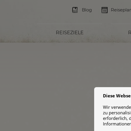
Blog
Reisepla
REISEZIELE
R
Diese Webse
Wir verwenden
zu personalis
erforderlich, 
Informationen