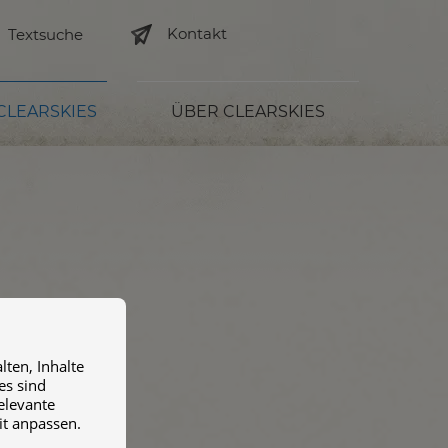
Kontakt
 CLEARSKIES
ÜBER CLEARSKIES
ten, Inhalte
es sind
relevante
it anpassen.