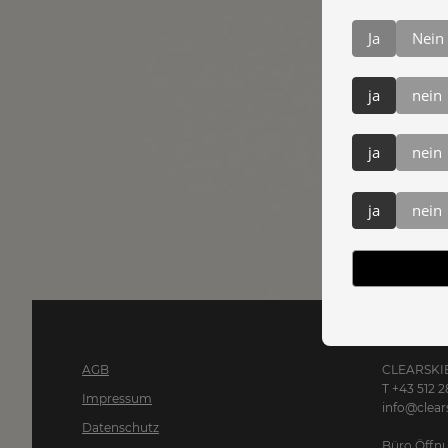
Ja
Nein
ja
nein
ja
nein
ja
nein
AGB
CLEARSKIE
T +43 512 2
Impressum
info@clears
Datenschutz
Büro Öffnu