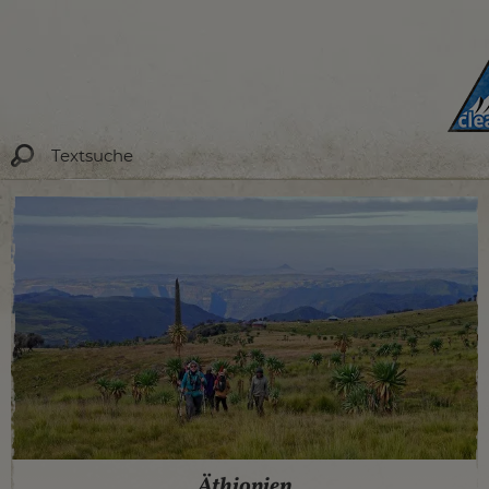
Äthiopien