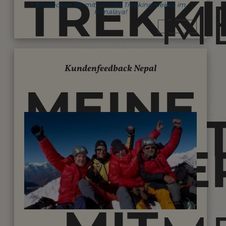
TREKK
M
Entdecken Sie mit uns das Trekkingmekka im
Himalaya!
&
Kundenfeedback Nepal
MEINE
BERGS
REISEE
WO