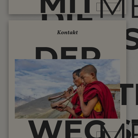
MIT
M
DIE
CLEARSK
Kontakt
BERGE
DER
AM
DIREKT
HÖCHS
WEG
M