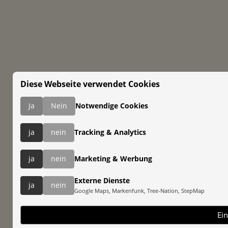
Diese Webseite verwendet Cookies
Ja
Nein
Notwendige Cookies
ja
nein
Tracking & Analytics
ja
nein
Marketing & Werbung
Externe Dienste
ja
nein
Google Maps, Markenfunk, Tree-Nation, StepMap
Ein