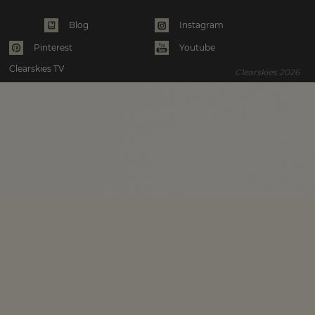
Instagram
Blog
Pinterest
Youtube
Clearskies TV
Clearskies 2026