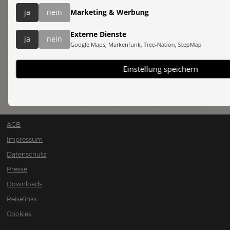
ja
nein
Marketing & Werbung
Externe Dienste
ja
nein
Google Maps, Markenfunk, Tree-Nation, StepMap
Einstellung speichern
MEH
AGB
Impressum
Datenschutz
Presse
Downloads
Reiselinks
Cookies