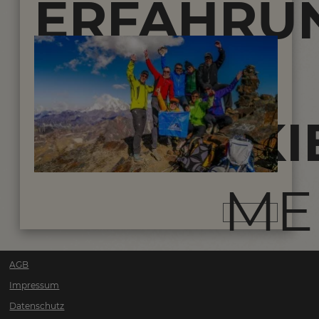
ERFAHRU
IM
ZU
HOHEN
CLEARSKIE
PAMIR
ME
AGB
Impressum
Datenschutz