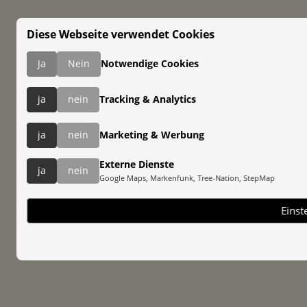
Diese Webseite verwendet Cookies
Ja
Nein
Notwendige Cookies
ja
nein
Tracking & Analytics
ja
nein
Marketing & Werbung
Externe Dienste
ja
nein
Google Maps, Markenfunk, Tree-Nation, StepMap
Einst