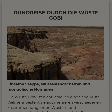
seiner ursprünglichsten Seite offenbart!
Allgemeine Infos und Tipps zu unseren Reisen in der
RUNDREISE DURCH DIE WÜSTE
Mongolei...
GOBI
Einsame Steppe, Wüstenlandschaften und
mongolische Nomaden
Die Wüste Gobi ist nicht lediglich eine Sandwüste.
Vielmehr besteht sie aus mehreren verschiedenen
zusammenhängenden Wüsten- und