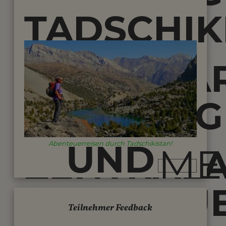
TADSCHIK
IM
REISEN -
NATURPA
TREKKING
VON
UND
Abenteuerreisen durch Tadschikistan!
ME
ZENTRALA
ABENTEU
Teilnehmer Feedback