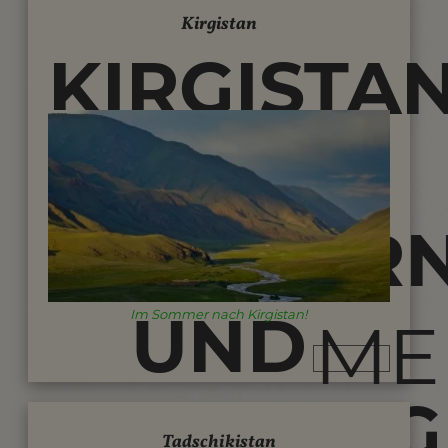
Kirgistan
KIRGISTA
REISEN -
WANDER
UND
Im Sommer nach Kirgistan!
ME
TREKKING
Tadschikistan