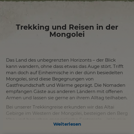
Trekking und Reisen in der
Mongolei
Das Land des unbegrenzten Horizonts – der Blick
kann wandern, ohne dass etwas das Auge stört. Trifft
man doch auf Einheimische in der dünn besiedelten
Mongolei, sind diese Begegnungen von
Gastfreundschaft und Wärme geprägt. Die Nomaden
empfangen Gäste aus anderen Ländern mit offenen
Armen und lassen sie gerne an ihrem Alltag teilhaben.
Bei unserer Trekkingreise erkunden wir das Altai
Gebirge im Western der Mongolei, besteigen den Berg
Kho und besuchen mongolische Festspiele – inklusive
Weiterlesen
traditioneller Wettbewerbe im Bogenschießen, Reiten
und Ringen. Eine Reise, bei der sich das Land von