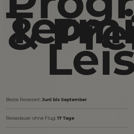
Prog
Term
& Pre
Lei
Beste Reisezeit:
Juni bis September
Reisedauer ohne Flug:
17 Tage