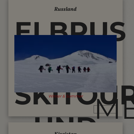
Russland
ELBRUS
-
SKITOU
M
Winter & Sommer
UND