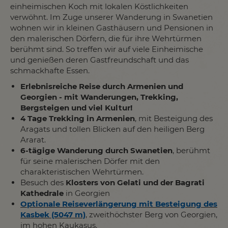
einheimischen Koch mit lokalen Köstlichkeiten
verwöhnt. Im Zuge unserer Wanderung in Swanetien
wohnen wir in kleinen Gasthäusern und Pensionen in
den malerischen Dörfern, die für ihre Wehrtürmen
berühmt sind. So treffen wir auf viele Einheimische
und genießen deren Gastfreundschaft und das
schmackhafte Essen.
Erlebnisreiche Reise durch Armenien und
Georgien - mit Wanderungen, Trekking,
Bergsteigen und viel Kultur!
4 Tage Trekking in Armenien
, mit Besteigung des
Aragats und tollen Blicken auf den heiligen Berg
Ararat.
6-tägige Wanderung durch Swanetien
, berühmt
für seine malerischen Dörfer mit den
charakteristischen Wehrtürmen.
Besuch des
Klosters von Gelati und der Bagrati
Kathedrale
in Georgien
Optionale Reiseverlängerung mit Besteigung des
Kasbek (5047 m)
, zweithöchster Berg von Georgien,
im hohen Kaukasus.