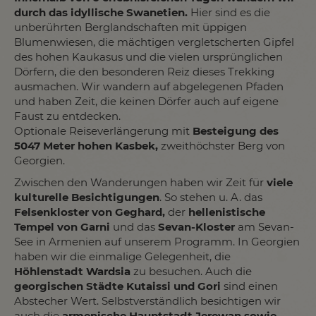
durch das idyllische Swanetien.
Hier sind es die
unberührten Berglandschaften mit üppigen
Blumenwiesen, die mächtigen vergletscherten Gipfel
des hohen Kaukasus und die vielen ursprünglichen
Dörfern, die den besonderen Reiz dieses Trekking
ausmachen. Wir wandern auf abgelegenen Pfaden
und haben Zeit, die keinen Dörfer auch auf eigene
Faust zu entdecken.
Optionale Reiseverlängerung mit
Besteigung des
5047 Meter hohen Kasbek,
zweithöchster Berg von
Georgien.
Zwischen den Wanderungen haben wir Zeit für
viele
kulturelle Besichtigungen
. So stehen u. A. das
Felsenkloster von Geghard,
der
hellenistische
Tempel von Garni
und das
Sevan-Kloster
am Sevan-
See in Armenien auf unserem Programm. In Georgien
haben wir die einmalige Gelegenheit, die
Höhlenstadt Wardsia
zu besuchen. Auch die
georgischen Städte Kutaissi und Gori
sind einen
Abstecher Wert. Selbstverständlich besichtigen wir
auch die
armenische Hauptstadt Jerewan sowie