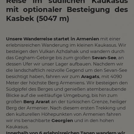
Reise im südlichen Kaukasus
mit optionaler Besteigung des
Kasbek (5047 m)
Unsere Wanderreise startet in Armenien
mit einer
erlebnisreichen Wanderung im kleinen Kaukasus. Wir
besteigen den Vulkan Azhdahak und wandern durch
das Gegham-Gebirge bis zum großen
Sevan-See
, an
dessen Ufer wir unser Lager aufbauen. Nachdem wir
die landschaftlich reizvolle Gegend um den Sevan-See
besichtigt haben, fahren wir zum
Aragats
, mit 4090
Meter der höchste Berg Armeniens. Wir besteigen den
Südgipfel des Berges und genießen atemberaubende
Blicke auf die weitläufige Umgebung, bis hin zum
großen
Berg Ararat
an der türkischen Grenze, heiliger
Berg der Armenier. Nach diesem ersten Trekking und
den kulturellen Höhepunkten von Armenien fahren
wir ins benachbarte
Georgien
und in den hohen
Kaukasus.
Innerhalb von 6 erlebnisreichen Tagen wandern wir