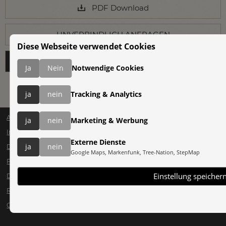
PDF Download
UNVERBINDLICH ANFRAGEN
Diese Webseite verwendet Cookies
REISE BUCHEN
Ja
Nein
Notwendige Cookies
ja
nein
Tracking & Analytics
AGB
ja
nein
Marketing & Werbung
Impressum
Externe Dienste
ja
nein
Datenschutz
Google Maps, Markenfunk, Tree-Nation, StepMap
Presse
Einstellung speicher
Downloads
Reiselinks
Cookies