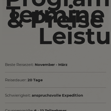
Termine
& Preise
Leist
Beste Reisezeit:
November - März
Reisedauer:
20 Tage
Schwierigkeit:
anspruchsvolle Expedition
Gruppengröße:
6 - 12 Teilnehmer