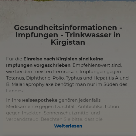
Gesundheitsinformationen -
Impfungen - Trinkwasser in
Kirgistan
Für die
Einreise nach Kirgisien sind keine
Impfungen vorgeschrieben
. Empfehlenswert sind,
wie bei den meisten Fernreisen, Impfungen gegen
Tetanus, Diphtherie, Polio, Typhus und Hepatitis A und
B. Malariaprophylaxe benötigt man nur im Süden des
Landes.
In Ihre
Reiseapotheke
gehören jedenfalls
Medikamente gegen Durchfall, Antibiotika, Lotion
gegen Insekten, Sonnenschutzmittel und
Verbandszeug. Beachten Sie bitte, dass die
medizinische Versorgung in Kirgisien nicht dem
Weiterlesen
westlichen Standard entspricht und berücksichtigen