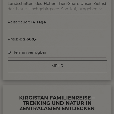
Landschaften des Hohen Tien-Shan. Unser Ziel ist
der blaue Hochgebirgssee Son-Kul, umgeben von
weiten Hochalmen und schneebedeckten Bergen.
Reisedauer:
14 Tage
Preis:
€ 2.660,-
Termin verfügbar
MEHR
KIRGISTAN FAMILIENREISE –
TREKKING UND NATUR IN
ZENTRALASIEN ENTDECKEN