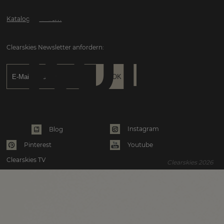
PAMI
Katalog anfordern
KULT
Clearskies Newsletter anfordern:
Instagram
Blog
Pinterest
Youtube
Clearskies TV
Clearskies 2026