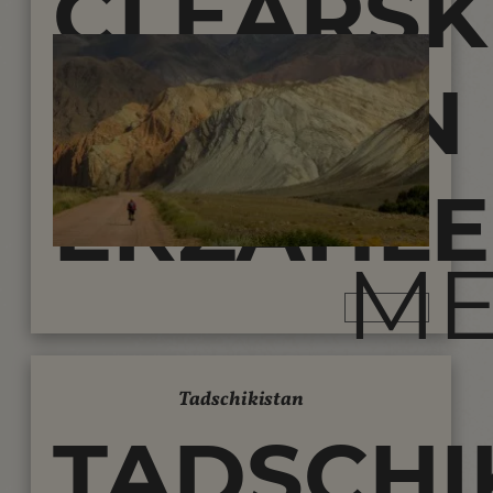
CLEARSK
KUNDEN
ERZÄHLEN
M
Tadschikistan
TADSCHI