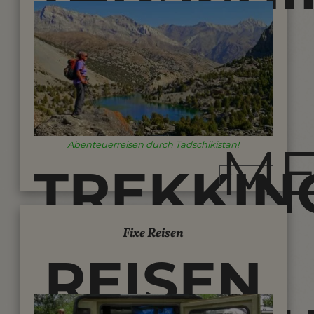
REISEN
-
M
Abenteuerreisen durch Tadschikistan!
TREKKIN
Fixe Reisen
UND
REISEN