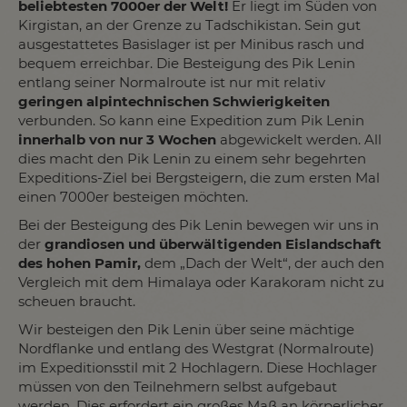
beliebtesten 7000er der Welt!
Er liegt im Süden von
Kirgistan, an der Grenze zu Tadschikistan. Sein gut
ausgestattetes Basislager ist per Minibus rasch und
bequem erreichbar. Die Besteigung des Pik Lenin
entlang seiner Normalroute ist nur mit relativ
geringen alpintechnischen Schwierigkeiten
verbunden. So kann eine Expedition zum Pik Lenin
innerhalb von nur 3 Wochen
abgewickelt werden. All
dies macht den Pik Lenin zu einem sehr begehrten
Expeditions-Ziel bei Bergsteigern, die zum ersten Mal
einen 7000er besteigen möchten.
Bei der Besteigung des Pik Lenin bewegen wir uns in
der
grandiosen und überwältigenden Eislandschaft
des hohen Pamir,
dem „Dach der Welt“, der auch den
Vergleich mit dem Himalaya oder Karakoram nicht zu
scheuen braucht.
Wir besteigen den Pik Lenin über seine mächtige
Nordflanke und entlang des Westgrat (Normalroute)
im Expeditionsstil mit 2 Hochlagern. Diese Hochlager
müssen von den Teilnehmern selbst aufgebaut
werden. Dies erfordert ein großes Maß an körperlicher