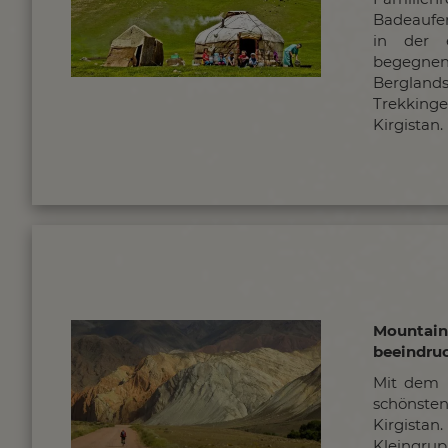
Badeaufen
in der e
begegne
Berglands
Trekkinget
Kirgistan.
Mount
beeindru
Mit dem 
schönst
Kirgista
Kleingrup