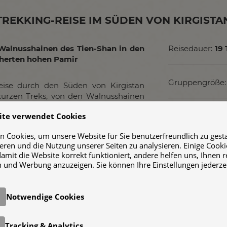
TREKKING-REISE IM SÜDEN VON KIRGISTA
Walnusshainen des Tien-Shan in den
Reisedauer:
19
cherten hohen Pamir
Gruppengröße:
eise durch den Süden von Kirgistan
kurzen Treks, von den Walnusshainen
nbob zum vergletscherten Pik Lenin
ite verwendet Cookies
Preis:
€ 3.680,-
im hohen Pamir. Mit Besteigung des
 (5130 m).
 Cookies, um unsere Website für Sie benutzerfreundlich zu gestal
ieren und die Nutzung unserer Seiten zu analysieren. Einige Cooki
damit die Website korrekt funktioniert, andere helfen uns, Ihnen 
 und Werbung anzuzeigen. Sie können Ihre Einstellungen jederze
Notwendige Cookies
-KUL, DEM BLAUEN JUWEL DER KIRGISI
Tracking & Analytics