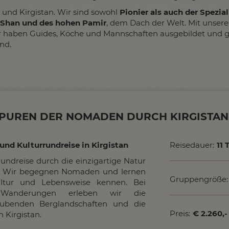
 und Kirgistan. Wir sind sowohl
Pionier als auch der Spezi
-Shan und des hohen Pamir
, dem Dach der Welt. Mit unsere
Wir haben Guides, Köche und Mannschaften ausgebildet und ge
nd.
SPUREN DER NOMADEN DURCH KIRGISTA
nd Kulturrundreise in Kirgistan
Reisedauer:
11 
ndreise durch die einzigartige Natur
s. Wir begegnen Nomaden und lernen
Gruppengröße:
ltur und Lebensweise kennen. Bei
Wanderungen erleben wir die
ubenden Berglandschaften und die
Preis:
€ 2.260,-
n Kirgistan.