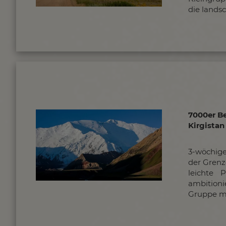
die lands
7000er B
Kirgistan
3-wöchige
der Grenz
leichte 
ambitionie
Gruppe mi