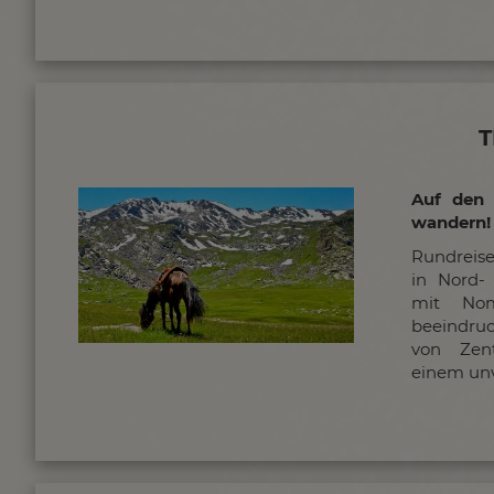
T
Auf den 
wandern!
Rundreise
in Nord-
mit Nom
beeindru
von Zen
einem unv