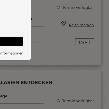
 Tage
Termin verfügbar
6 - 12 Teilnehmer
Reise merken
MEHR
Informationen
RALASIEN ENTDECKEN
Tage
Termin verfügbar