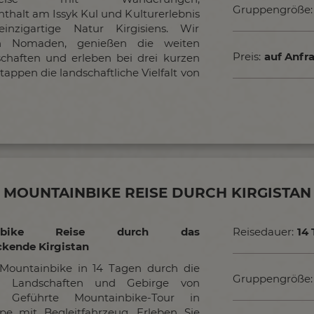
Gruppengröße:
thalt am Issyk Kul und Kulturerlebnis
inzigartige Natur Kirgisiens. Wir
n Nomaden, genießen die weiten
Preis:
auf Anfr
chaften und erleben bei drei kurzen
appen die landschaftliche Vielfalt von
MOUNTAINBIKE REISE DURCH KIRGISTAN
ainbike Reise durch das
Reisedauer:
14
ckende Kirgistan
Mountainbike in 14 Tagen durch die
Gruppengröße:
en Landschaften und Gebirge von
n. Geführte Mountainbike-Tour in
pe mit Begleitfahrzeug. Erleben Sie