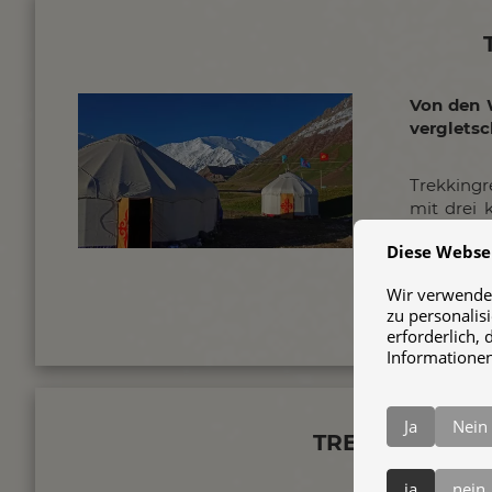
Von den 
verglets
Trekkingr
mit drei 
in Arsla
Diese Webse
(7134 m) 
Pik Yuhina
Wir verwenden
zu personalis
erforderlich, 
Informationen
Ja
Nein
TREK ZUM SON
ja
nein