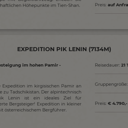
Preis:
auf Anfr
chaftlichen Höhepunkte im Tien-Shan.
EXPEDITION PIK LENIN (7134M)
esteigung im hohen Pamir -
Reisedauer:
21 
Gruppengröße:
 Expedition im kirgisischen Pamir an
e zu Tadschikistan. Der alpintechnisch
Pik Lenin ist ein ideales Ziel für
Preis:
€ 4.790,-
rte Bergsteiger! Expedition in kleiner
t österreichischem Bergführer.