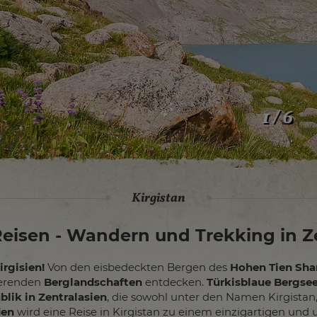
2 / 6
Kirgistan
Reisen - Wandern und Trekking in Z
irgisien!
Von den eisbedeckten Bergen des
Hohen Tien Sha
ierenden
Berglandschaften
entdecken.
Türkisblaue Bergsee
blik in Zentralasien
, die sowohl unter den Namen Kirgistan,
den
wird eine Reise in Kirgistan zu einem einzigartigen und 