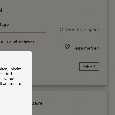
N
 Tage
Termin verfügbar
6 - 12 Teilnehmer
Reise merken
MEHR
ten, Inhalte
es sind
relevante
it anpassen.
SCHEN NOMADEN