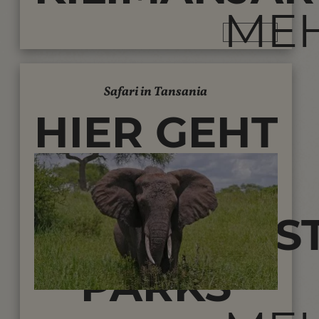
ME
Safari in Tansania
HIER GEHT
ES ZU DEN
TIERREICHS
PARKS