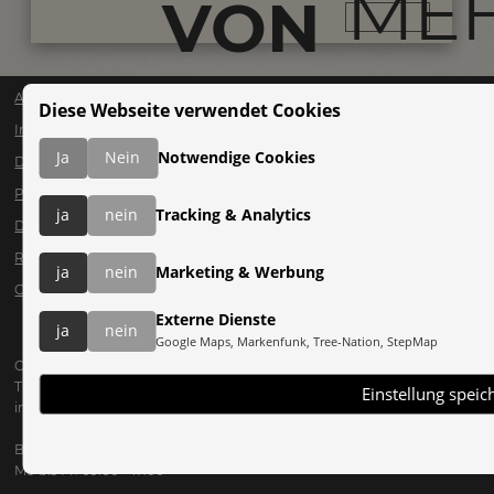
ME
VON
TANSANIA...
AGB
Diese Webseite verwendet Cookies
Impressum
Ja
Nein
Notwendige Cookies
Datenschutz
Presse
ja
nein
Tracking & Analytics
Downloads
Reiselinks
ja
nein
Marketing & Werbung
Cookies
Externe Dienste
ja
nein
Google Maps, Markenfunk, Tree-Nation, StepMap
CLEARSKIES Expeditionen & Trekking
T +43 512 28 45 61
Einstellung speic
info@clearskies.at
Büro Öffnungszeiten:
Mo bis Fr: 09:00 - 17:00