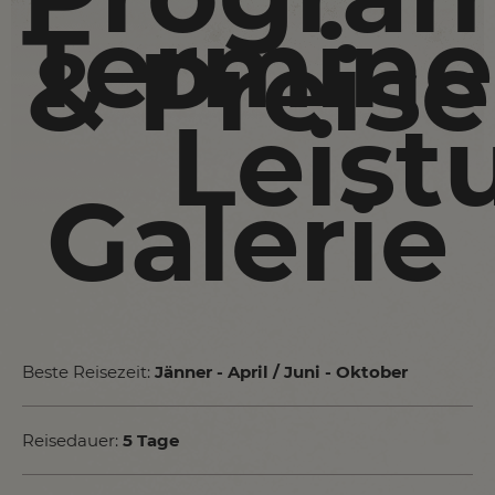
Termine
& Preise
Leist
Galerie
Beste Reisezeit:
Jänner - April / Juni - Oktober
Reisedauer:
5 Tage