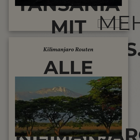
TANSANIA
ME
MIT
CLEARSKIES.
Kilimanjaro Routen
ALLE
ROUTEN
AUF DEN
KILIMANJARO