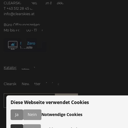
CLEARSKIES Expeditionen & Trekking
T +43 512 28 45 61
info@clearskies.at
TREKK
Büro Öffnungszeiten:
Mo bis Fr: 09:00 - 17:00
REISE
Katalog anfordern
Clearskies Newsletter anfordern:
Diese Webseite verwendet Cookies
Ja
Nein
Notwendige Cookies