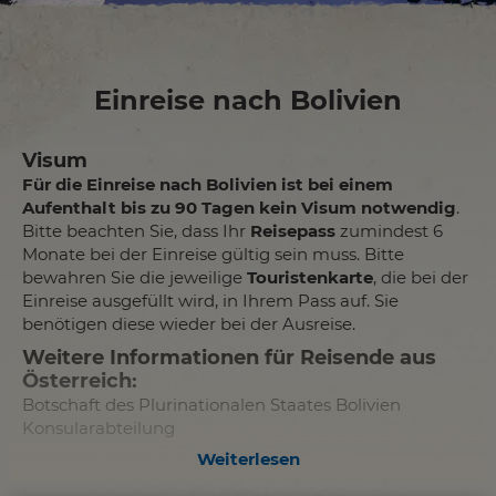
Einreise nach Bolivien
Visum
Für die Einreise nach Bolivien ist bei einem
Aufenthalt bis zu 90 Tagen kein Visum notwendig
.
Bitte beachten Sie, dass Ihr
Reisepass
zumindest 6
Monate bei der Einreise gültig sein muss. Bitte
bewahren Sie die jeweilige
Touristenkarte
, die bei der
Einreise ausgefüllt wird, in Ihrem Pass auf. Sie
benötigen diese wieder bei der Ausreise.
Weitere Informationen für Reisende aus
Österreich
:
Botschaft des Plurinationalen Staates Bolivien
Konsularabteilung
Prinz-Eugen-Strasse 18/1/10A
Weiterlesen
1040 Wien