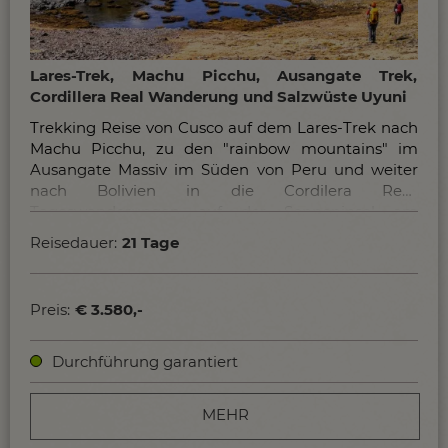
Lares-Trek, Machu Picchu, Ausangate Trek,
Cordillera Real Wanderung und Salzwüste Uyuni
Trekking Reise von Cusco auf dem Lares-Trek nach
Machu Picchu, zu den "rainbow mountains" im
Ausangate Massiv im Süden von Peru und weiter
nach Bolivien in die Cordilera Real.
Tageswanderungen auf der Sonneninsel am
Titicaca See sowie im farbprächtigen und
Reisedauer:
21 Tage
abwechslungsreichen Süden Boliviens.
Preis:
€ 3.580,-
Durchführung garantiert
MEHR