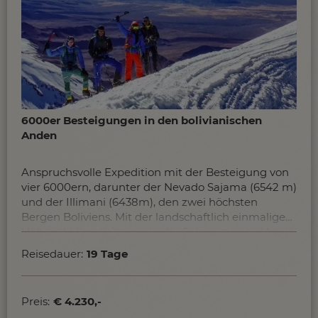
6000er Besteigungen in den bolivianischen
Anden
Anspruchsvolle Expedition mit der Besteigung von
vier 6000ern, darunter der Nevado Sajama (6542 m)
und der Illimani (6438m), den zwei höchsten
Bergen Boliviens. Mit der landschaftlich einmaligen
Höhenakklimatisierung in der Salzwüste von Uyuni
und im Avaroa Nationalpark ist diese Reise ein
Reisedauer:
19 Tage
absoluter Muss für ambitionierte Andinisten und
konditionsstarke Bergsteiger.
Preis:
€ 4.230,-