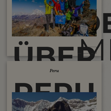
KUND
M
ÜBER
Peru
IHRE
PERU