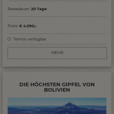
Uyuni. Höhepunkt ist die Besteigung des sehr
einfachen Vulkan Acotango 6052m!
Reisedauer:
20 Tage
Allgemeine Infos und Tipps zu Bolivien...
Preis:
€ 4.090,-
Termin verfügbar
MEHR
DIE HÖCHSTEN GIPFEL VON
BOLIVIEN