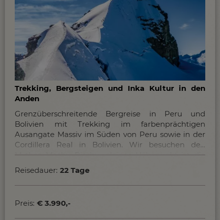
Trekking, Bergsteigen und Inka Kultur in den
Anden
Grenzüberschreitende Bergreise in Peru und
Bolivien mit Trekking im farbenprächtigen
Ausangate Massiv im Süden von Peru sowie in der
Cordillera Real in Bolivien. Wir besuchen den
Mythos Machu Picchu, alpiner Höhepunkt ist die
Besteigung des Huayna Potosi (6088 m).
Reisedauer:
22 Tage
Preis:
€ 3.990,-