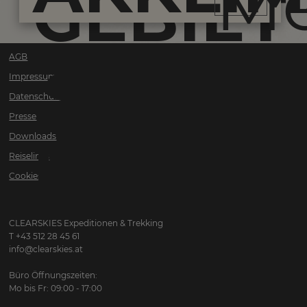
M
GEBIET
AGB
SOLU-
Impressum
Datenschutz
Presse
Downloads
KHUMB
Reiselinks
Cookies
CLEARSKIES Expeditionen & Trekking
T +43 512 28 45 61
info@clearskies.at
Büro Öffnungszeiten:
Mo bis Fr: 09:00 - 17:00