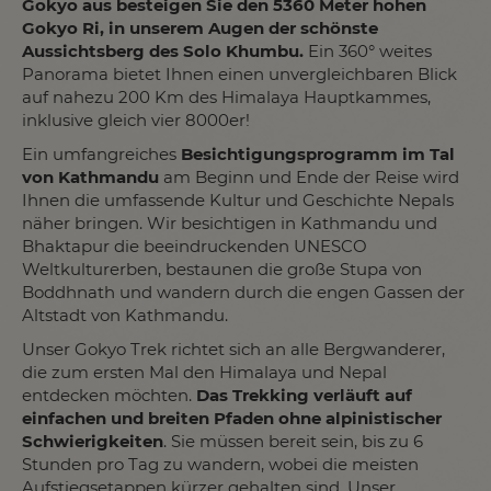
Gokyo aus besteigen Sie den 5360 Meter hohen
Gokyo Ri, in unserem Augen der schönste
Aussichtsberg des Solo Khumbu.
Ein 360° weites
Panorama bietet Ihnen einen unvergleichbaren Blick
auf nahezu 200 Km des Himalaya Hauptkammes,
inklusive gleich vier 8000er!
Ein umfangreiches
Besichtigungsprogramm im Tal
von Kathmandu
am Beginn und Ende der Reise wird
Ihnen die umfassende Kultur und Geschichte Nepals
näher bringen. Wir besichtigen in Kathmandu und
Bhaktapur die beeindruckenden UNESCO
Weltkulturerben, bestaunen die große Stupa von
Boddhnath und wandern durch die engen Gassen der
Altstadt von Kathmandu.
Unser Gokyo Trek richtet sich an alle Bergwanderer,
die zum ersten Mal den Himalaya und Nepal
entdecken möchten.
Das Trekking verläuft auf
einfachen und breiten Pfaden ohne alpinistischer
Schwierigkeiten
. Sie müssen bereit sein, bis zu 6
Stunden pro Tag zu wandern, wobei die meisten
Aufstiegsetappen kürzer gehalten sind. Unser