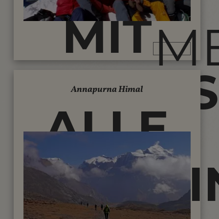
MIT
M
CLEARSK
Annapurna Himal
ALLE
TREKK