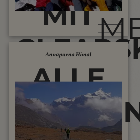
MIT
M
CLEARSK
Annapurna Himal
ALLE
TREKKI