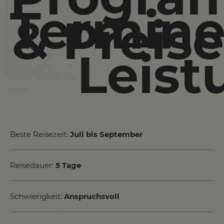
Termin
& Preise
Leis
Beste Reisezeit:
Juli bis September
Reisedauer:
5 Tage
Schwierigkeit:
Anspruchsvoll