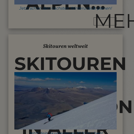
ALPEN...
Jetzt schon den nächsten Winterurlaub planen!
ME
Skitouren weltweit
SKITOUREN
UND SKI-
EXPEDITIO
IN ALLER
Jetzt dein Skiabenteuer 2026 buchen!