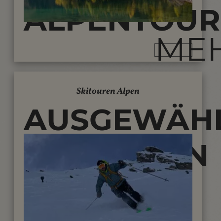
ALPENTOUR
ME
Skitouren Alpen
AUSGEWÄH
SKITOUREN
IN DEN