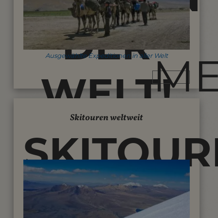
DER
M
Ausgewählte Expeditionen in aller Welt
WELT!
Skitouren weltweit
SKITOUR
UND