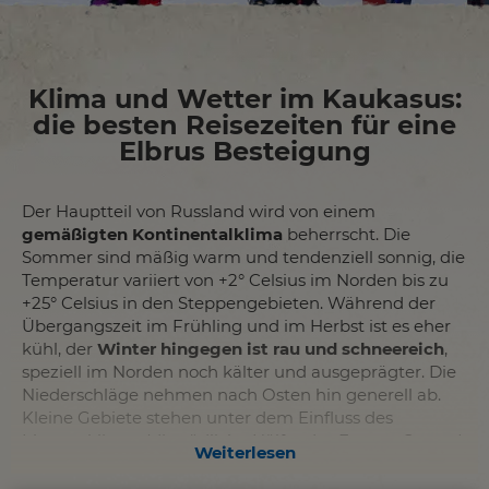
Klima und Wetter im Kaukasus:
die besten Reisezeiten für eine
Elbrus Besteigung
Der Hauptteil von Russland wird von einem
gemäßigten Kontinentalklima
beherrscht. Die
Sommer sind mäßig warm und tendenziell sonnig, die
Temperatur variiert von +2° Celsius im Norden bis zu
+25° Celsius in den Steppengebieten. Während der
Übergangszeit im Frühling und im Herbst ist es eher
kühl, der
Winter hingegen ist rau und schneereich
,
speziell im Norden noch kälter und ausgeprägter. Die
Niederschläge nehmen nach Osten hin generell ab.
Kleine Gebiete stehen unter dem Einfluss des
Monsunklimas (die südliche Hälfte des Fernen Ostens)
Weiterlesen
oder des subtropischen Klimas (Schwarzes Meer). In
Sibirien und der nördlichen Hälfte des Fernen Ostens