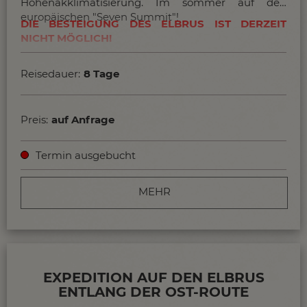
Höhenakklimatisierung. Im sommer auf den
restlichen Jahres, was die Gipfelchancen für eine
europäischen "Seven Summit"!
Besteigung des Elbrus
erhöht. Allerdings muss auch
DIE BESTEIGUNG DES ELBRUS IST DERZEIT
während dieser Zeit mit
Wind und Kälte
gerechnet
NICHT MÖGLICH!
werden.
mehr Infos...
Reisedauer:
8 Tage
Preis:
auf Anfrage
Termin ausgebucht
MEHR
EXPEDITION AUF DEN ELBRUS
ENTLANG DER OST-ROUTE