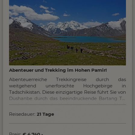
Abenteuer und Trekking im Hohen Pamir!
Abenteuerreiche Trekkingreise durch das
weitgehend unerforschte Hochgebirge in
Tadschikistan. Diese einzigartige Reise führt Sie von
Dushanbe durch das beeindruckende Bartang Tal
in die faszinierende Hochebene des Pamir. Nach
dem 8-tägigen Trekking im hohen Pamir
Reisedauer:
21 Tage
entdecken Sie auch den Whakhan-Korridor an die
Grenze zu Afghanistan und des Hindu-Kush.
Preis:
€ 4.740,-