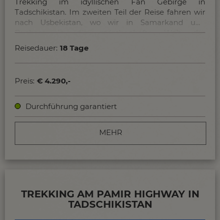
Trekking im idyllischen Fan Gebirge in
Tadschikistan. Im zweiten Teil der Reise fahren wir
nach Usbekistan, wo wir in Samarkand und
Buchara in die märchenhafte Welt der
Seidenstraße eintauchen.
Reisedauer:
18 Tage
Preis:
€ 4.290,-
Durchführung garantiert
MEHR
TREKKING AM PAMIR HIGHWAY IN
TADSCHIKISTAN