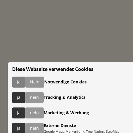
Diese Webseite verwendet Cookies
Ja
Nein
Notwendige Cookies
ja
nein
Tracking & Analytics
ja
nein
Marketing & Werbung
Externe Dienste
ja
nein
Google Maps, Markenfunk, Tree-Nation, StepMap