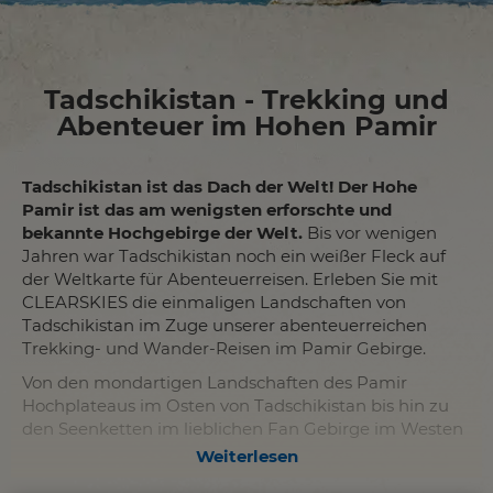
Tadschikistan - Trekking und
Abenteuer im Hohen Pamir
Tadschikistan ist das Dach der Welt!
Der Hohe
Pamir ist das am wenigsten erforschte und
bekannte Hochgebirge der Welt.
Bis vor wenigen
Jahren war Tadschikistan noch ein weißer Fleck auf
der Weltkarte für Abenteuerreisen. Erleben Sie mit
CLEARSKIES die einmaligen Landschaften von
Tadschikistan im Zuge unserer abenteuerreichen
Trekking- und Wander-Reisen im Pamir Gebirge.
Von den mondartigen Landschaften des Pamir
Hochplateaus im Osten von Tadschikistan bis hin zu
den Seenketten im lieblichen Fan Gebirge im Westen
von Tadschikistan bietet das unbekannte Land im
Weiterlesen
Herzen von Zentralasien eine Fülle von einzigartigen,