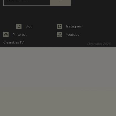
Instagram
Blog
Pinterest
Youtube
Clearskies TV
Clearskies 2026