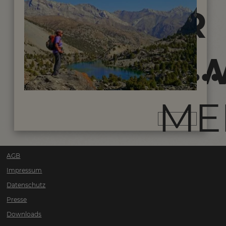
UNSERER
UND
KUNDEN...
WÜSTENW
ME
AGB
Impressum
Datenschutz
Presse
Downloads