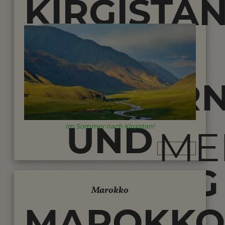
KIRGISTA
REISEN -
WANDER
UND
Im Sommer nach Kirgistan!
ME
TREKKING
Marokko
MAROKKO