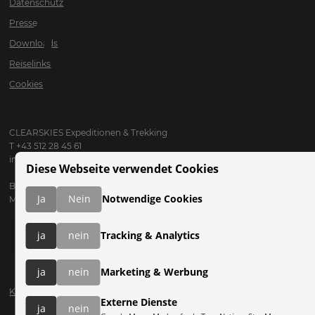
Datenschutz
TANSANIA..
Presse
Downloads
Reiselinks
Cookies
CLEARSKIES Expeditionen & Trekking
T +43 512 28 45 61
info@clearskies.at
Diese Webseite verwendet Cookies
Büro Öffnungszeiten:
Ja
Nein
Notwendige Cookies
Mo bis Fr: 09:00 - 17:00
ja
nein
Tracking & Analytics
ja
nein
Marketing & Werbung
Katalog anfordern
Externe Dienste
ja
nein