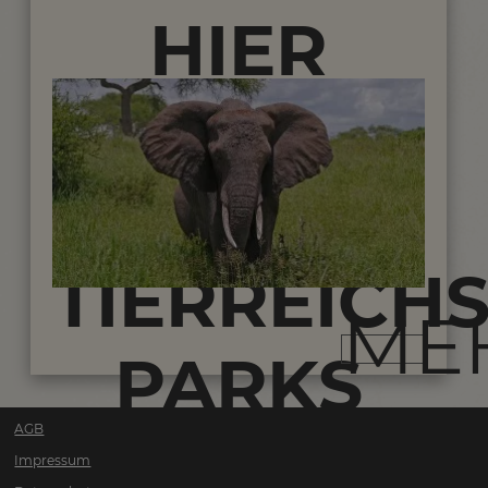
HIER
GEHT ES
ZU DEN
TIERREICH
ME
PARKS
AGB
VON
Impressum