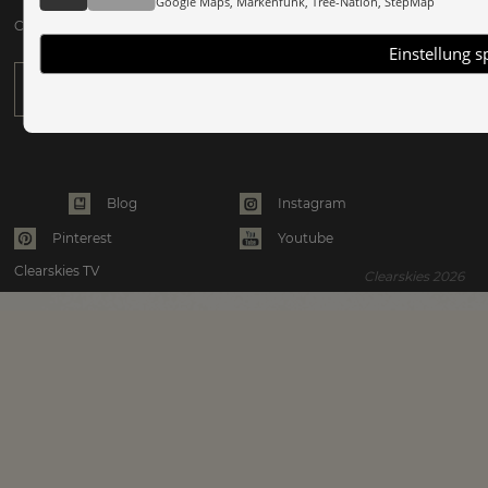
Google Maps, Markenfunk, Tree-Nation, StepMap
Clearskies Newsletter anfordern:
Einstellung s
Instagram
Blog
Pinterest
Youtube
Clearskies TV
Clearskies 2026