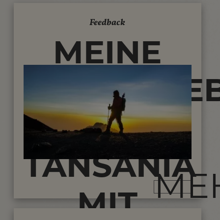
Feedback
MEINE
REISEERLE
IN
TANSANIA
ME
MIT