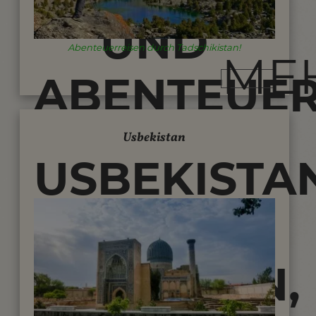
UND
Abenteuerreisen durch Tadschikistan!
ME
ABENTEUE
IM
Usbekistan
USBEKISTA
HOHEN
-
PAMIR
WANDERN,