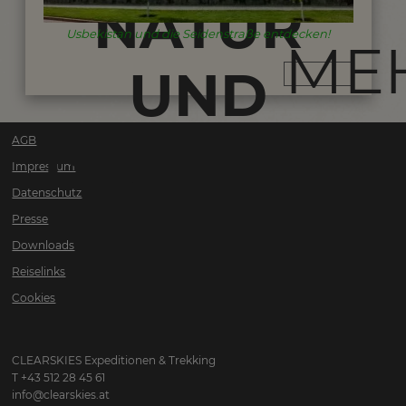
NATUR
Usbekistan und die Seidenstraße entdecken!
ME
UND
ISLAMISCH
AGB
Impressum
Datenschutz
KULTUR
Presse
Downloads
Reiselinks
Cookies
CLEARSKIES Expeditionen & Trekking
T +43 512 28 45 61
info@clearskies.at