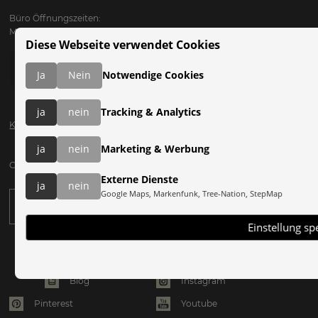
Büro Öffnungszeiten:
Mo bis Fr: 09:00 - 17:00
Diese Webseite verwendet Cookies
Ja
Nein
Notwendige Cookies
ja
nein
Tracking & Analytics
Katalog anfordern
ja
nein
Marketing & Werbung
Clearskies Newsletter anfordern:
Externe Dienste
ja
nein
Google Maps, Markenfunk, Tree-Nation, StepMap
Einstellung sp
Instagram
Blog
Pinterest
Youtube