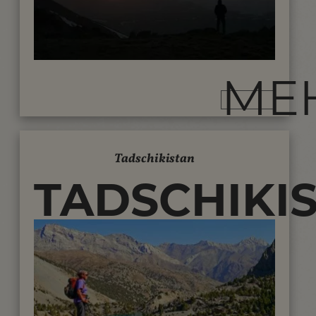
KUNDEN...
ME
Tadschikistan
TADSCHIKI
REISEN -
TREKKING