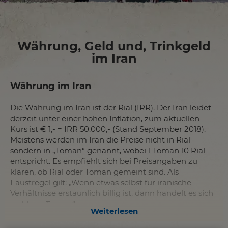
Währung, Geld und, Trinkgeld
im Iran
Währung im Iran
Die Währung im Iran ist der Rial (IRR). Der Iran leidet
derzeit unter einer hohen Inflation, zum aktuellen
Kurs ist € 1,- = IRR 50.000,- (Stand September 2018).
Meistens werden im Iran die Preise nicht in Rial
sondern in „Toman“ genannt, wobei 1 Toman 10 Rial
entspricht. Es empfiehlt sich bei Preisangaben zu
klären, ob Rial oder Toman gemeint sind. Als
Faustregel gilt: „Wenn etwas selbst für iranische
Verhältnisse erstaunlich billig ist, dann handelt es sich
wohl um Toman“...
Weiterlesen
Da westliche EC-Karten und Kreditkarten im Iran