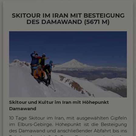
Englisch beschriftet, die meisten Restaurants haben
englischsprachige Menüs usw.
SKITOUR IM IRAN MIT BESTEIGUNG
DES DAMAWAND (5671 M)
Zeitverschiebung im Iran
Die Zeitverschiebung im Iran beträgt + 2,5 Std
gegenüber MEZ.
Weitere allgemeine Infos und Tipps zum Iran...
Skitour und Kultur im Iran mit Höhepunkt
Damawand
10 Tage Skitour im Iran, mit ausgewählten Gipfeln
im Elburs-Gebirge. Höhepunkt ist die Besteigung
des Damawand und anschließender Abfahrt bis ins