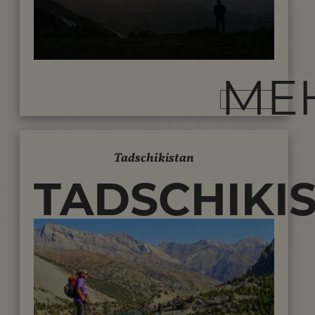
KUNDEN...
ME
Tadschikistan
TADSCHIKI
REISEN -
TREKKING