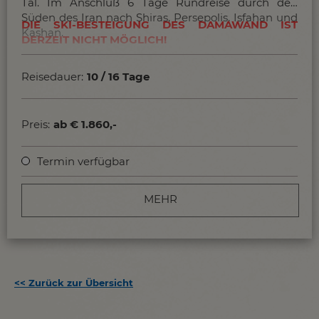
Tal. Im Anschluß 6 Tage Rundreise durch den
Süden des Iran nach Shiras, Persepolis, Isfahan und
DIE SKI-BESTEIGUNG DES DAMAWAND IST
Kashan.
DERZEIT NICHT MÖGLICH!
Reisedauer:
10 / 16 Tage
Preis:
ab € 1.860,-
Termin verfügbar
MEHR
<<
Zurück zur Übersicht