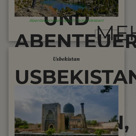
UND
Abenteuerreisen durch Tadschikistan!
ME
ABENTEUE
IM
Usbekistan
USBEKISTA
HOHEN
-
PAMIR
WANDERN,