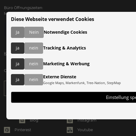
Büro Öffnungszeiten:
Mo bis Fr: 09:00 - 17:00
Diese Webseite verwendet Cookies
Ja
Nein
Notwendige Cookies
ja
nein
Tracking & Analytics
Katalog anfordern
ja
nein
Marketing & Werbung
Clearskies Newsletter anfordern:
Externe Dienste
ja
nein
Google Maps, Markenfunk, Tree-Nation, StepMap
Einstellung sp
Instagram
Blog
Pinterest
Youtube