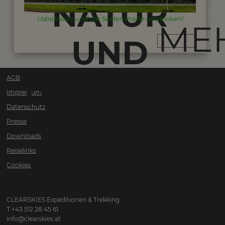
NATUR
Usbekistan und die Seidenstraße entdecken!
ME
UND
ISLAMISCH
AGB
Impressum
Datenschutz
KULTUR
Presse
Downloads
Reiselinks
Cookies
CLEARSKIES Expeditionen & Trekking
T +43 512 28 45 61
info@clearskies.at