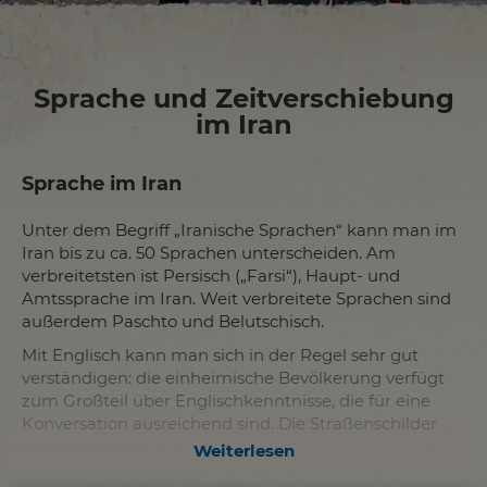
Sprache und Zeitverschiebung
im Iran
Sprache im Iran
Unter dem Begriff „Iranische Sprachen“ kann man im
Iran bis zu ca. 50 Sprachen unterscheiden. Am
verbreitetsten ist Persisch („Farsi“), Haupt- und
Amtssprache im Iran. Weit verbreitete Sprachen sind
außerdem Paschto und Belutschisch.
Mit Englisch kann man sich in der Regel sehr gut
verständigen: die einheimische Bevölkerung verfügt
zum Großteil über Englischkenntnisse, die für eine
Konversation ausreichend sind. Die Straßenschilder
sind meistens auf Englisch übersetzt und
Weiterlesen
Zweisprachig angeschrieben. Lebensmittel sind auf