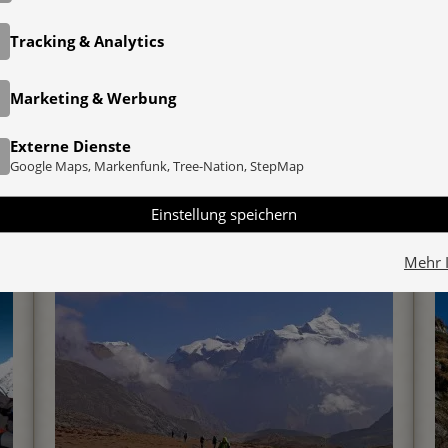
Tracking & Analytics
Das könnte Sie auch interessieren
Marketing & Werbung
Externe Dienste
Annapurna Himal
Google Maps, Markenfunk, Tree-Nation, StepMap
ALLE TREKKINGTOUREN UND
Einstellung speichern
ROUTEN IM ANNAPURNA
MASSIV
Mehr 