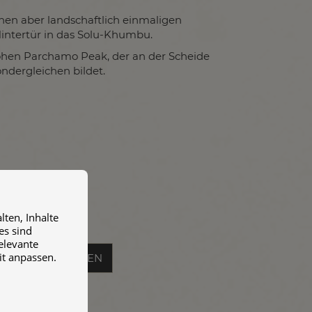
nen aber landschaftlich einmaligen
Hintertür in das Solu-Khumbu.
ohen Parchamo Peak, der an der Scheide
ndergleichen bildet.
ten, Inhalte
es sind
relevante
it anpassen.
REISE BUCHEN