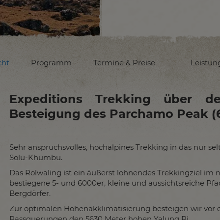
cht
Programm
Termine & Preise
Leistun
Expeditions Trekking über d
Besteigung des Parchamo Peak (
Sehr anspruchsvolles, hochalpines Trekking in das nur sel
Solu-Khumbu.
Das Rolwaling ist ein äußerst lohnendes Trekkingziel im n
bestiegene 5- und 6000er, kleine und aussichtsreiche Pf
Bergdörfer.
Zur optimalen Höhenakklimatisierung besteigen wir vor 
Passquerungen den 5630 Meter hohen Yalung Ri.