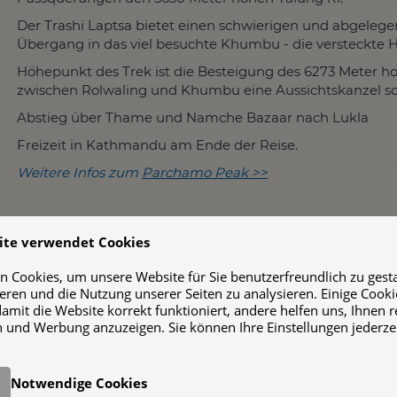
Der Trashi Laptsa bietet einen schwierigen und abgelege
Übergang in das viel besuchte Khumbu - die versteckte 
Höhepunkt des Trek ist die Besteigung des 6273 Meter h
zwischen Rolwaling und Khumbu eine Aussichtskanzel so
Abstieg über Thame und Namche Bazaar nach Lukla
Freizeit in Kathmandu am Ende der Reise.
Weitere Infos zum
Parchamo Peak >>
ite verwendet Cookies
 Cookies, um unsere Website für Sie benutzerfreundlich zu gestal
ieren und die Nutzung unserer Seiten zu analysieren. Einige Cooki
damit die Website korrekt funktioniert, andere helfen uns, Ihnen 
 und Werbung anzuzeigen. Sie können Ihre Einstellungen jederze
PDF Download
UNVERBINDLICH ANFRAGEN
Notwendige Cookies