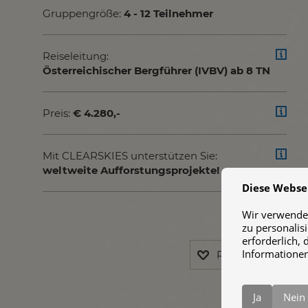
Gruppengröße:
4 - 12 Teilnehmer
Reiseleitung:
Österreichischer Bergführer (IVBV) ab 8 TN
Preis:
€ 4.280,-
Mit CLEARSKIES unterstützen Sie:
weltweite Aufforstungsprojekte!
Diese Webse
Wir verwenden
zu personalis
erforderlich, 
Informationen
Reise merken
Ja
Nein