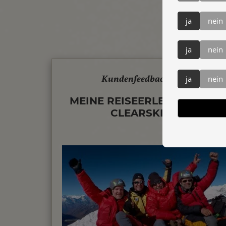
ja
nein
ja
nein
Kundenfeedback Nepal
ja
nein
MEINE REISEERLEBNISSE MIT
CLEARSKIES...