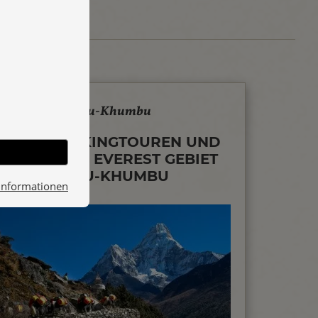
Solu-Khumbu
ALLE TREKKINGTOUREN UND
ROUTEN IM EVEREST GEBIET
SOLU-KHUMBU
Informationen