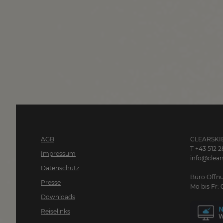
AGB
CLEARSKIE
T +43 512 2
Impressum
info@clears
Datenschutz
Büro Öffnu
Presse
Mo bis Fr: 
Downloads
Reiselinks